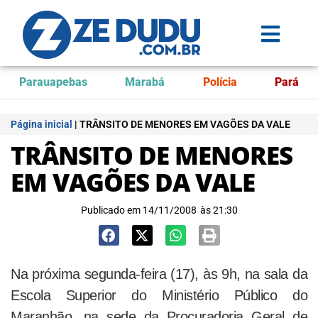
Parauapebas
Marabá
Polícia
Pará
Página inicial
|
TRÂNSITO DE MENORES EM VAGÕES DA VALE
TRÂNSITO DE MENORES
EM VAGÕES DA VALE
Publicado em
14/11/2008
às
21:30
Na próxima segunda-feira (17), às 9h, na sala da
Escola Superior do Ministério Público do
Maranhão, na sede da Procuradoria Geral de