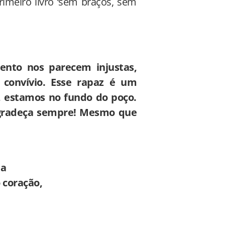
imeiro livro ‘sem braços, sem
nto nos parecem injustas,
 convívio. Esse rapaz é um
estamos no fundo do poço.
agradeça sempre! Mesmo que
ja
 coração,