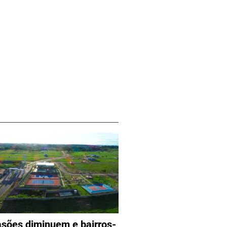
asões diminuem e bairros-