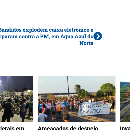
Bandidos explodem caixa eletrônico e
sparam contra a PM, em Água Azul do
Norte
derais em
Ameaçados de despejo,
Inv