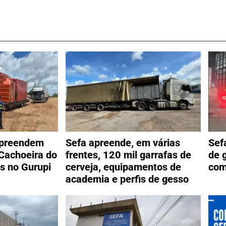
apreendem
Sefa apreende, em várias
Sef
Cachoeira do
frentes, 120 mil garrafas de
de 
as no Gurupi
cerveja, equipamentos de
com
academia e perfis de gesso