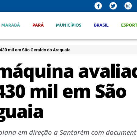
MARABÁ
PARÁ
MUNICÍPIOS
BRASIL
ESPOR
430 mil em São Geraldo do Araguaia
máquina avalia
430 mil em São
guaia
goiana em direção a Santarém com documento