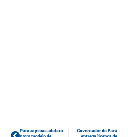
Parauapebas adotará
Governador do Pará
novo modelo de
entrega licença de