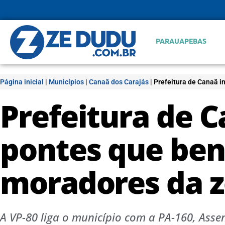
PARAUAPEBAS
Página inicial
|
Municípios
|
Canaã dos Carajás
|
Prefeitura de Canaã i
Prefeitura de 
pontes que ben
moradores da z
A VP-80 liga o município com a PA-160, As