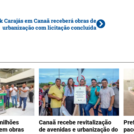
k Carajás em Canaã receberá obras de
urbanização com licitação concluída
milhões
Canaã recebe revitalização
Pre
 em obras
de avenidas e urbanização do
pac