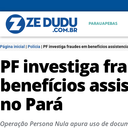
PARAUAPEBAS
Página inicial
|
Polícia
|
PF investiga fraudes em benefícios assistenci
PF investiga f
benefícios assi
no Pará
Operação Persona Nula apura uso de documen