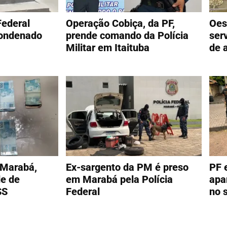
Federal
Operação Cobiça, da PF,
Oes
ondenado
prende comando da Polícia
ser
Militar em Itaituba
de 
 Marabá,
Ex-sargento da PM é preso
PF 
de de
em Marabá pela Polícia
apa
SS
Federal
no 