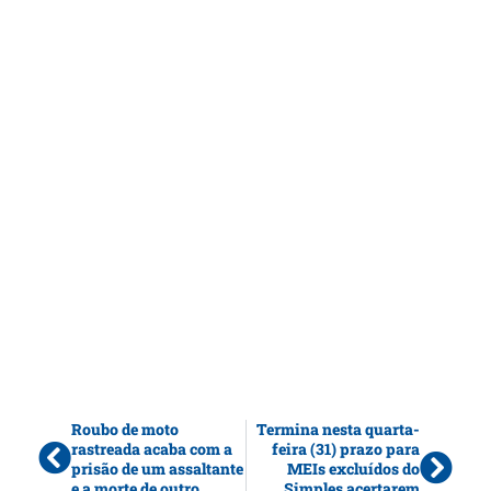
Roubo de moto
Termina nesta quarta-
rastreada acaba com a
feira (31) prazo para
prisão de um assaltante
MEIs excluídos do
e a morte de outro
Simples acertarem