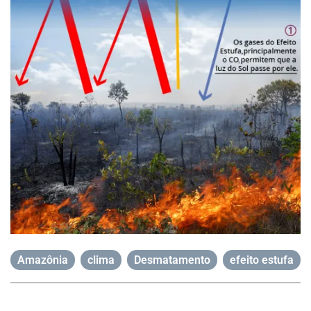
Amazônia
,
clima
,
Desmatamento
,
efeito estufa