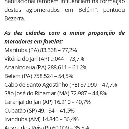
habitacional também influenciam na formação
destes aglomerados em Belém”, pontuou
Bezerra.
As dez cidades com a maior proporção de
moradores em favelas:
Marituba (PA) 83.368 – 77,2%
Vitória do Jari (AP) 9.044 – 73,7%
Ananindeua (PA) 288.611 – 61,2%
Belém (PA) 758.524 – 54,5%
Cabo de Santo Agostinho (PE) 87.990 – 47,7%
São José do Ribamar (MA) 72.987 – 44,8%
Laranjal do Jari (AP) 16.210 – 40,7%
Cubatão (SP) 49.134 – 41,5%
Iranduba (AM) 14.840 – 36,4%
Angra dos Reis (RJ) 60.009 – 35,5%