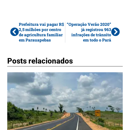
Prefeitura vai pagar R$
“Operação Verão 2020”
2,5 milhões por centro
já registrou 963
de agricultura familiar
infrações de trânsito
em Parauapebas
em todo o Pará
Posts relacionados