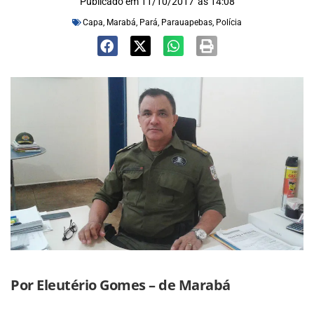
Publicado em
11/10/2017
às
14:08
Capa
,
Marabá
,
Pará
,
Parauapebas
,
Polícia
Por Eleutério Gomes – de Marabá