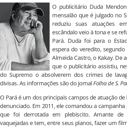
O publicitário Duda Mendonç
mensalão que é julgado no Su
reduziu suas atuações 
escândalo veio à tona e se re
Pará. Duda foi para o Estad
espera do veredito, segundo
Almeida Castro, o Kakay. De a
que o publicitário assistiu, n
do Supremo o absolverem dos crimes de lava
divisas. As informações são do jornal
Folha de S. Pa
O Pará é um dos principais campos de atuação de
denunciado. Em 2011, ele comandou a campanha pe
que foi derrotada em plebiscito. Amante de 
vaquejadas e tem, entre seus planos, fazer um fil