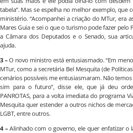
em suas mãos e ele podia olhá-lo com desdém 
tabela”. Mas se espelha no melhor exemplo, que 
ministério. “Acompanhei a criação do MTur, era as
Mares Guia e sei o que o turismo pode fazer pelo 
a Câmara dos Deputados e o Senado, sua articul
ajuda.
3 –
O novo ministro está entusiasmado. “Em meno
MTur, como a secretária Bel Mesquita (de Política
cenários possíveis me entusiasmaram. Não temos 
sim para o futuro”, disse ele, que já deu or
PANROTAS, para a volta imediata do programa Via
Mesquita quer estender a outros nichos de mercad
LGBT, entre outros.
4 –
Alinhado com o governo, ele quer enfatizar o l