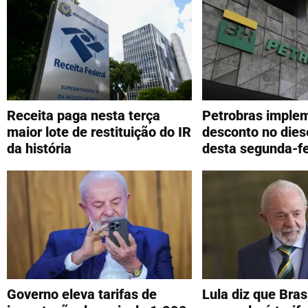
Receita paga nesta terça
Petrobras imple
maior lote de restituição do IR
desconto no diese
da história
desta segunda-fe
Governo eleva tarifas de
Lula diz que Bras