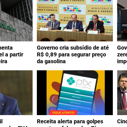
menta
Governo cria subsídio de até
Gov
l a partir
R$ 0,89 para segurar preço
zer
ira
da gasolina
imp
il
Receita alerta para golpes
Cin