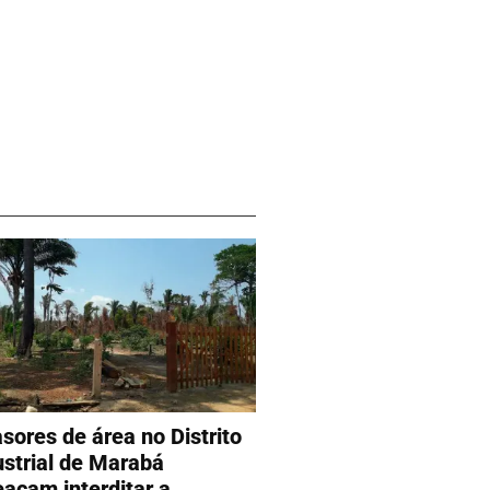
asores de área no Distrito
ustrial de Marabá
açam interditar a