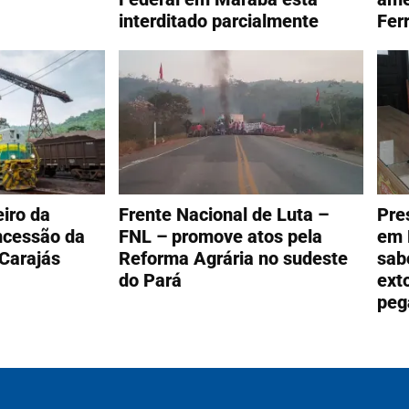
interditado parcialmente
Fer
eiro da
Frente Nacional de Luta –
Pre
ncessão da
FNL – promove atos pela
em 
 Carajás
Reforma Agrária no sudeste
sab
do Pará
ext
peg