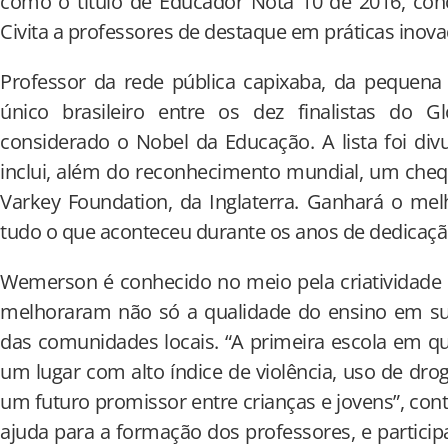
como o título de Educador Nota 10 de 2016, con
Civita a professores de destaque em práticas inov
Professor da rede pública capixaba, da pequen
único brasileiro entre os dez finalistas do G
considerado o Nobel da Educação. A lista foi di
inclui, além do reconhecimento mundial, um cheq
Varkey Foundation, da Inglaterra. Ganhará o mel
tudo o que aconteceu durante os anos de dedicaçã
Wemerson é conhecido no meio pela criatividade 
melhoraram não só a qualidade do ensino em s
das comunidades locais. “A primeira escola em que
um lugar com alto índice de violência, uso de dro
um futuro promissor entre crianças e jovens”, conta
ajuda para a formação dos professores, e particip