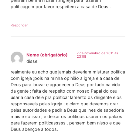
pensem bem e ñ usem a igreja para fazerem
politicagem por favor respeitem a casa de Deus .
Responder
7 de novembro de 2011 às
Nome (obrigatório)
23:08
disse:
realmente eu acho que jamais deveriam misturar politica
com igreja ;pois na minha opinião a igreja e a casa de
Deus para louvar e agradecer a Deus por tudo na vida
da gente ; falta de respeito com nosso Papai do ceu
usar a casa dele pra politicar lamento os dirigente e os
responsaveis pelas igreja ; e claro que devemos orar
pelas autoridades e pedir a Deus que lhes de sabedoria
mais e so isso ; e deixar os politicos usarem os palcos
para fazerem politicasssss . pensem bem nisso e que
Deus abençoe a todos.