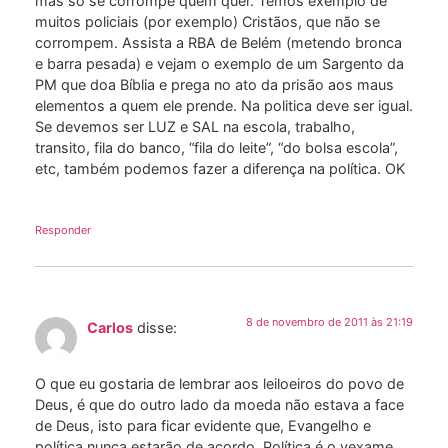
mas só se corrompe quem quer. Temos exemplo de
muitos policiais (por exemplo) Cristãos, que não se
corrompem. Assista a RBA de Belém (metendo bronca
e barra pesada) e vejam o exemplo de um Sargento da
PM que doa Bíblia e prega no ato da prisão aos maus
elementos a quem ele prende. Na politica deve ser igual.
Se devemos ser LUZ e SAL na escola, trabalho,
transito, fila do banco, “fila do leite”, “do bolsa escola”,
etc, também podemos fazer a diferença na política. OK
Responder
8 de novembro de 2011 às 21:19
Carlos
disse:
O que eu gostaria de lembrar aos leiloeiros do povo de
Deus, é que do outro lado da moeda não estava a face
de Deus, isto para ficar evidente que, Evangelho e
política nunca estarão de acordo. Política é o vexame