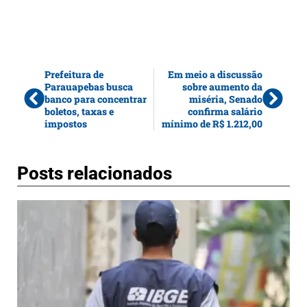
Prefeitura de
Em meio a discussão
Parauapebas busca
sobre aumento da
banco para concentrar
miséria, Senado
boletos, taxas e
confirma salário
impostos
mínimo de R$ 1.212,00
Posts relacionados