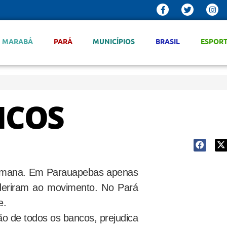
MARABÁ
PARÁ
MUNICÍPIOS
BRASIL
ESPOR
NCOS
 semana. Em Parauapebas apenas
aderiram ao movimento.
No Pará
e.
o de todos os bancos, prejudica