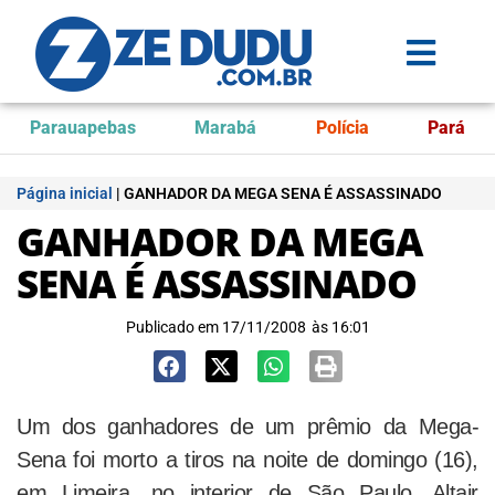
Parauapebas
Marabá
Polícia
Pará
Página inicial
|
GANHADOR DA MEGA SENA É ASSASSINADO
GANHADOR DA MEGA
SENA É ASSASSINADO
Publicado em
17/11/2008
às
16:01
Um dos ganhadores de um prêmio da Mega-
Sena foi morto a tiros na noite de domingo (16),
em Limeira, no interior de São Paulo. Altair