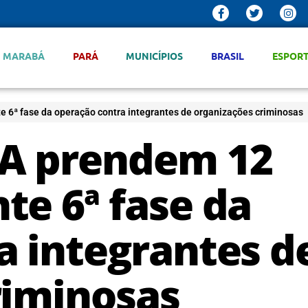
MARABÁ
PARÁ
MUNICÍPIOS
BRASIL
ESPOR
 6ª fase da operação contra integrantes de organizações criminosas
PA prendem 12
te 6ª fase da
a integrantes d
riminosas