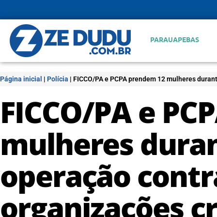
PARAUAPEBAS
Página inicial
|
Polícia
|
FICCO/PA e PCPA prendem 12 mulheres durante
FICCO/PA e PC
mulheres duran
operação contr
organizações c