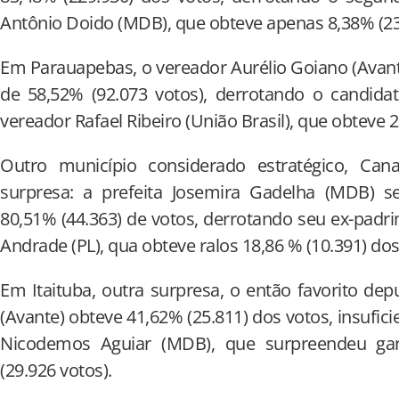
Antônio Doido (MDB), que obteve apenas 8,38% (23
Em Parauapebas, o vereador Aurélio Goiano (Avant
de 58,52% (92.073 votos), derrotando o candida
vereador Rafael Ribeiro (União Brasil), que obteve 
Outro município considerado estratégico, Ca
surpresa: a prefeita Josemira Gadelha (MDB) 
80,51% (44.363) de votos, derrotando seu ex-padrinh
Andrade (PL), qua obteve ralos 18,86 % (10.391) dos
Em Itaituba, outra surpresa, o então favorito d
(Avante) obteve 41,62% (25.811) dos votos, insufici
Nicodemos Aguiar (MDB), que surpreendeu ga
(29.926 votos).