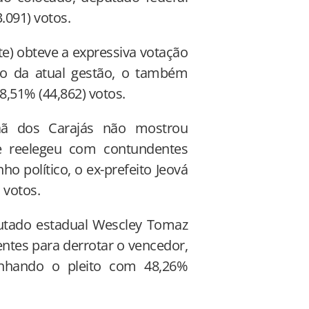
.091) votos.
e) obteve a expressiva votação
to da atual gestão, o também
28,51% (44,862) votos.
naã dos Carajás não mostrou
se reelegeu com contundentes
o político, o ex-prefeito Jeová
 votos.
eputado estadual Wescley Tomaz
entes para derrotar o vencedor,
nhando o pleito com 48,26%