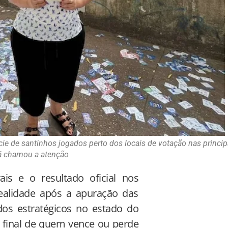
cie de santinhos jogados perto dos locais de votação nas princip
á chamou a atenção
ais e o resultado oficial nos
ealidade após a apuração das
dos estratégicos no estado do
a final de quem vence ou perde