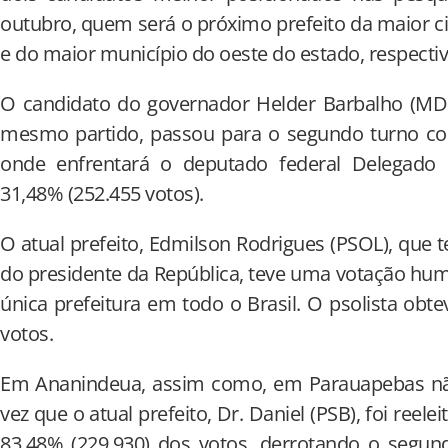
outubro, quem será o próximo prefeito da maior ci
e do maior município do oeste do estado, respecti
O candidato do governador Helder Barbalho (M
mesmo partido, passou para o segundo turno com
onde enfrentará o deputado federal Delegado 
31,48% (252.455 votos).
O atual prefeito, Edmilson Rodrigues (PSOL), que 
do presidente da República, teve uma votação hum
única prefeitura em todo o Brasil. O psolista obt
votos.
Em Ananindeua, assim como, em Parauapebas nã
vez que o atual prefeito, Dr. Daniel (PSB), foi reel
83,48% (229.930) dos votos, derrotando o segun