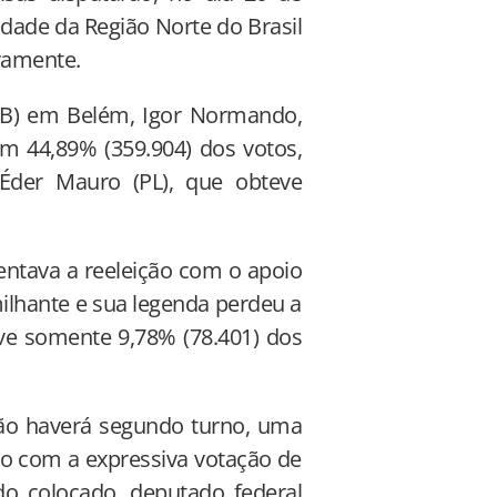
dade da Região Norte do Brasil
vamente.
DB) em Belém, Igor Normando,
 44,89% (359.904) dos votos,
Éder Mauro (PL), que obteve
tentava a reeleição com o apoio
ilhante e sua legenda perdeu a
eve somente 9,78% (78.401) dos
o haverá segundo turno, uma
eito com a expressiva votação de
do colocado, deputado federal