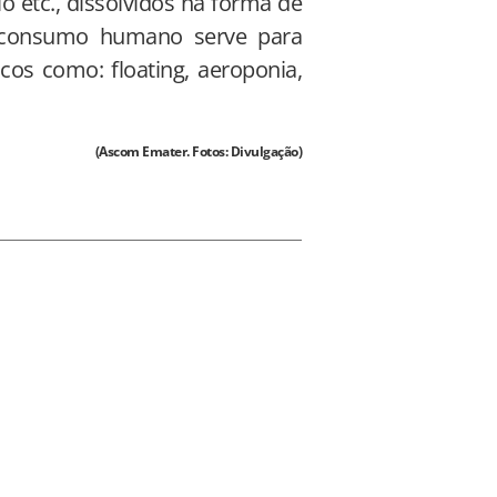
o etc., dissolvidos na forma de
a consumo humano serve para
cos como: floating, aeroponia,
(Ascom Emater. Fotos: Divulgação)