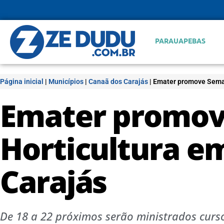
PARAUAPEBAS
Página inicial
|
Municípios
|
Canaã dos Carajás
|
Emater promove Seman
Emater promov
Horticultura e
Carajás
De 18 a 22 próximos serão ministrados curs