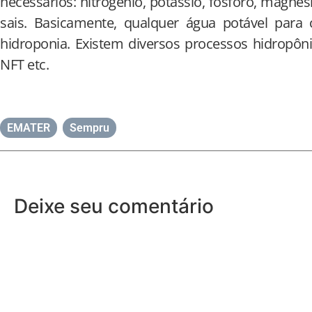
necessários: nitrogênio, potássio, fósforo, magnési
sais. Basicamente, qualquer água potável par
hidroponia. Existem diversos processos hidropôni
NFT etc.
EMATER
,
Sempru
Deixe seu comentário