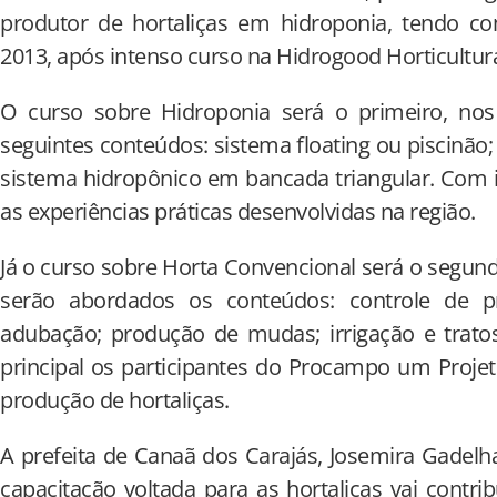
produtor de hortaliças em hidroponia, tendo co
2013, após intenso curso na Hidrogood Horticultu
O curso sobre Hidroponia será o primeiro, nos
seguintes conteúdos: sistema floating ou piscinão; 
sistema hidropônico em bancada triangular. Com i
as experiências práticas desenvolvidas na região.
Já o curso sobre Horta Convencional será o segund
serão abordados os conteúdos: controle de 
adubação; produção de mudas; irrigação e trato
principal os participantes do Procampo um Proj
produção de hortaliças.
A prefeita de Canaã dos Carajás, Josemira Gadel
capacitação voltada para as hortaliças vai contri