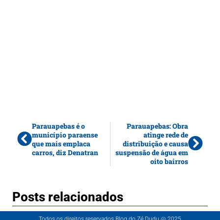
Parauapebas é o
Parauapebas: Obra
município paraense
atinge rede de
que mais emplaca
distribuição e causa
carros, diz Denatran
suspensão de água em
oito bairros
Posts relacionados
Todos os direitos reservados Blog do Zé Dudu @ 2025