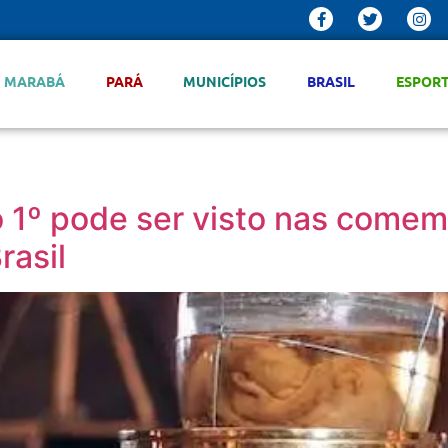
MARABÁ
PARÁ
MUNICÍPIOS
BRASIL
ESPOR
 1º pode ser visto nas come
rasil