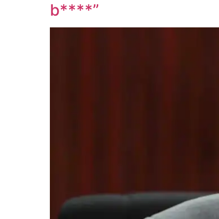
b****”