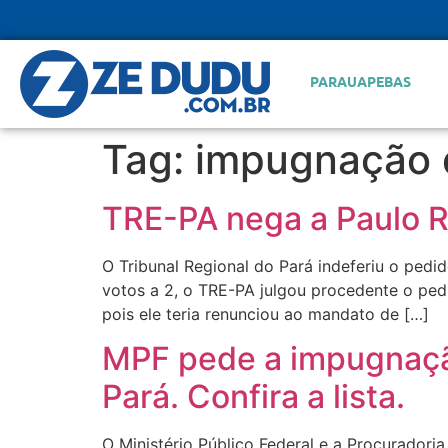
PARAUAPEBAS
Tag:
impugnação 
TRE-PA nega a Paulo R
O Tribunal Regional do Pará indeferiu o pedi
votos a 2, o TRE-PA julgou procedente o pedi
pois ele teria renunciou ao mandato de […]
MPF pede a impugnação
Pará. Confira a lista.
O Ministério Público Federal e a Procuradori