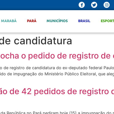
MARABÁ
PARÁ
MUNICÍPIOS
BRASIL
ESPOR
de candidatura
ocha o pedido de registro de
do de registro de candidatura do ex-deputado federal Paul
do de impugnação do Ministério Público Eleitoral, que ale
 de 42 pedidos de registro 
a da República no Pará pediram hoje (15) a impugnação do 