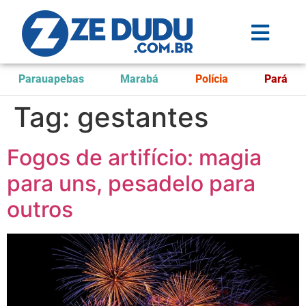
Parauapebas
Marabá
Polícia
Pará
Tag:
gestantes
Fogos de artifício: magia
para uns, pesadelo para
outros