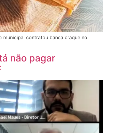
no municipal contratou banca craque no
tá não pagar
F