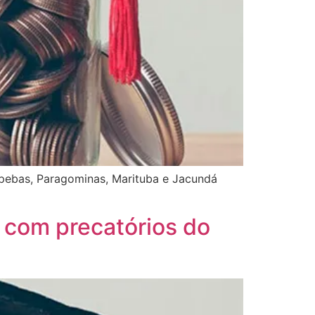
apebas, Paragominas, Marituba e Jacundá
 com precatórios do