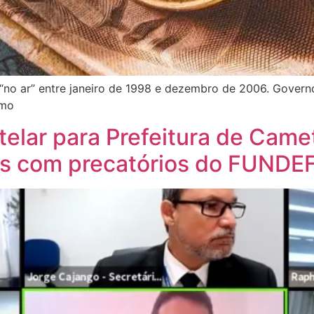
s “no ar” entre janeiro de 1998 e dezembro de 2006. Gover
amo
telar para Prefeitura de Came
os com precatórios do FUNDE