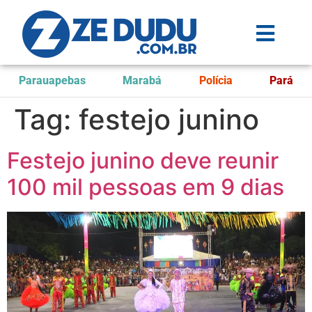
Parauapebas
Marabá
Polícia
Pará
Tag:
festejo junino
Festejo junino deve reunir
100 mil pessoas em 9 dias