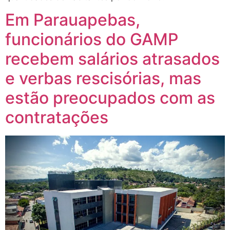
Em Parauapebas,
funcionários do GAMP
recebem salários atrasados
e verbas rescisórias, mas
estão preocupados com as
contratações