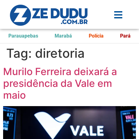
Parauapebas
Marabá
Polícia
Pará
Tag:
diretoria
Murilo Ferreira deixará a
presidência da Vale em
maio