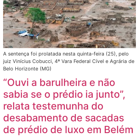
A sentença foi prolatada nesta quinta-feira (25), pelo
juiz Vinícius Cobucci, 4ª Vara Federal Cível e Agrária de
Belo Horizonte (MG)
“Ouvi a barulheira e não
sabia se o prédio ia junto”,
relata testemunha do
desabamento de sacadas
de prédio de luxo em Belém