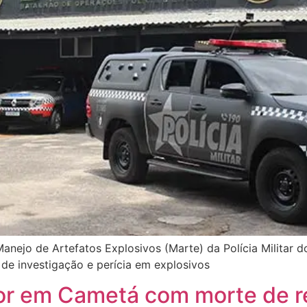
nejo de Artefatos Explosivos (Marte) da Polícia Militar d
s de investigação e perícia em explosivos
ror em Cametá com morte de r