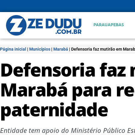
PARAUAPEBAS
Página inicial
|
Municípios
|
Marabá
|
Defensoria faz mutirão em Mara
Defensoria faz
Marabá para r
paternidade
Entidade tem apoio do Ministério Público Es