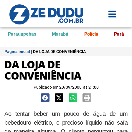
Parauapebas
Marabá
Polícia
Pará
Página inicial
|
DA LOJA DE CONVENIÊNCIA
DA LOJA DE
CONVENIÊNCIA
Publicado em
20/09/2008
às
21:00
Ao tentar beber um pouco de água de um
bebedouro elétrico, o precioso líquido não saía
de maneira alguma. O cliente perguntou para