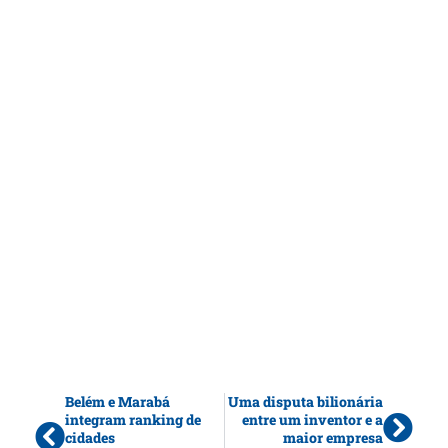
Belém e Marabá
Uma disputa bilionária
integram ranking de
entre um inventor e a
cidades
maior empresa