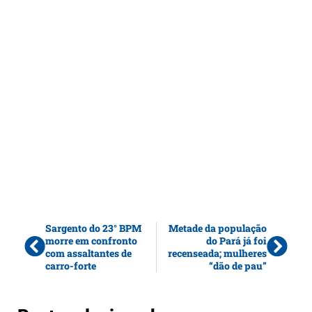
Sargento do 23° BPM
Metade da população
morre em confronto
do Pará já foi
com assaltantes de
recenseada; mulheres
carro-forte
“dão de pau”