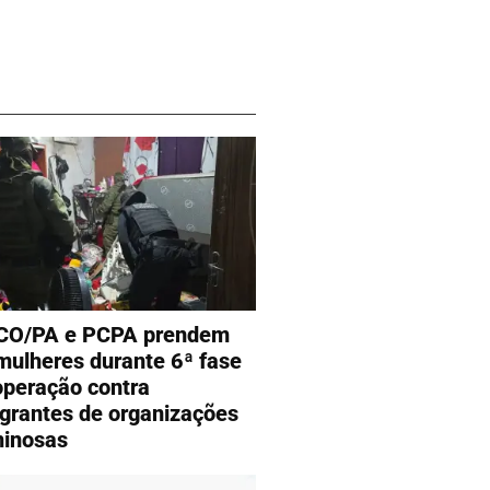
CO/PA e PCPA prendem
mulheres durante 6ª fase
operação contra
egrantes de organizações
minosas