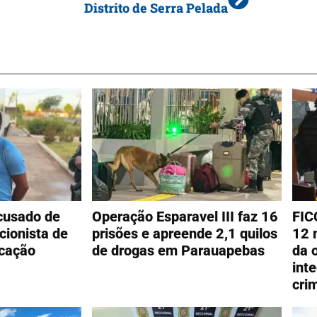
Distrito de Serra Pelada
cusado de
Operação Esparavel III faz 16
FIC
cionista de
prisões e apreende 2,1 quilos
12 
cação
de drogas em Parauapebas
da 
int
cri