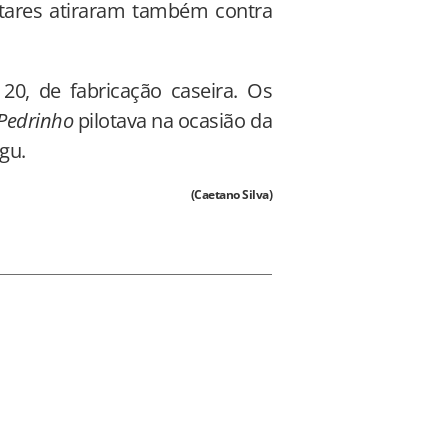
litares atiraram também contra
20, de fabricação caseira. Os
Pedrinho
pilotava na ocasião da
gu.
(Caetano Silva)