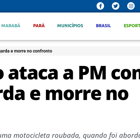
MARABÁ
PARÁ
MUNICÍPIOS
BRASIL
ESPOR
garda e morre no confronto
o ataca a PM co
rda e morre no
m uma motocicleta roubada, quando foi abor