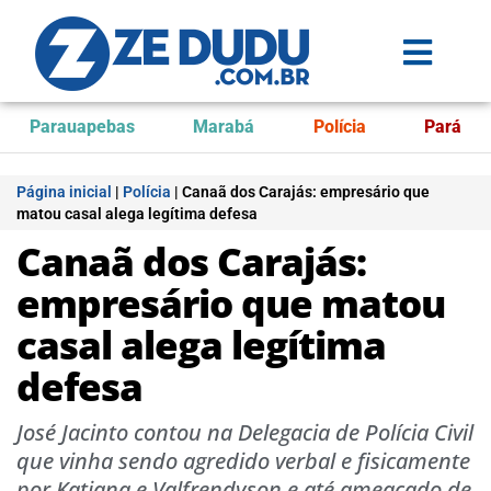
Parauapebas
Marabá
Polícia
Pará
Página inicial
|
Polícia
|
Canaã dos Carajás: empresário que
matou casal alega legítima defesa
Canaã dos Carajás:
empresário que matou
casal alega legítima
defesa
José Jacinto contou na Delegacia de Polícia Civil
que vinha sendo agredido verbal e fisicamente
por Katiana e Valfrendyson e até ameaçado de