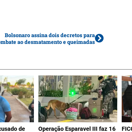
Bolsonaro assina dois decretos para
ombate ao desmatamento e queimadas
cusado de
Operação Esparavel III faz 16
FIC