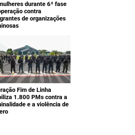
mulheres durante 6ª fase
operação contra
egrantes de organizações
minosas
ração Fim de Linha
iliza 1.800 PMs contra a
minalidade e a violência de
ero