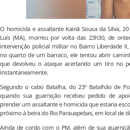
O homicida e assaltante Kainã Sousa da Silva, 20
Luís (MA), morreu por volta das 23h30, de ontem
intervenção policial militar no Bairro Liberdade 
no quarto de um barraco, ele tentou abrir caminh
que devolveu o ataque acertando um tiro no p
instantaneamente.
Segundo o cabo Batalha, do 23º Batalhão de Polí
quando sua guarnição recebeu pedido de apoio 
prender um assaltante e homicida que estaria esc
próximo à beira do Rio Parauapebas, em local de dif
Ainda de cordo com o PM, além de sua guarniç