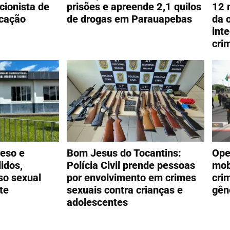
cionista de
prisões e apreende 2,1 quilos
12 
cação
de drogas em Parauapebas
da 
int
cri
reso e
Bom Jesus do Tocantins:
Ope
idos,
Polícia Civil prende pessoas
mob
so sexual
por envolvimento em crimes
cri
te
sexuais contra crianças e
gên
adolescentes