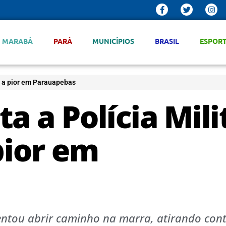
MARABÁ
PARÁ
MUNICÍPIOS
BRASIL
ESPOR
va a pior em Parauapebas
a a Polícia Mili
pior em
entou abrir caminho na marra, atirando con