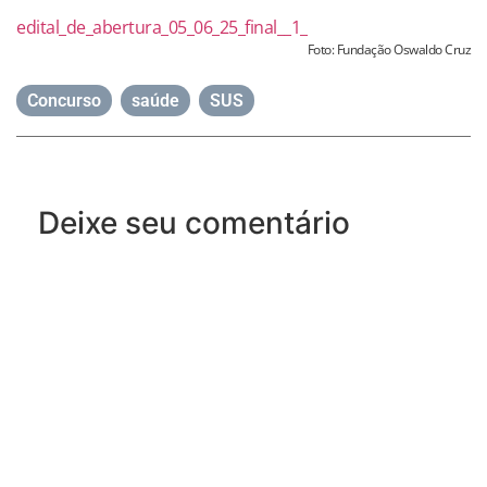
edital_de_abertura_05_06_25_final__1_
Foto: Fundação Oswaldo Cruz
Concurso
,
saúde
,
SUS
Deixe seu comentário