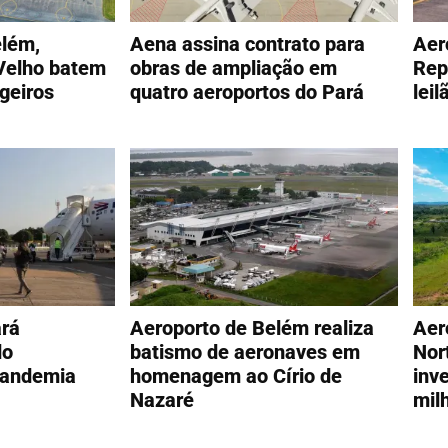
elém,
Aena assina contrato para
Aer
Velho batem
obras de ampliação em
Rep
geiros
quatro aeroportos do Pará
leil
ará
Aeroporto de Belém realiza
Aer
do
batismo de aeronaves em
Nor
pandemia
homenagem ao Círio de
inv
Nazaré
mil