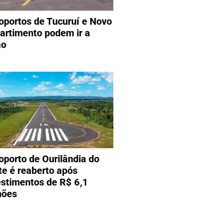
oportos de Tucuruí e Novo
artimento podem ir a
ão
oporto de Ourilândia do
te é reaberto após
estimentos de R$ 6,1
hões