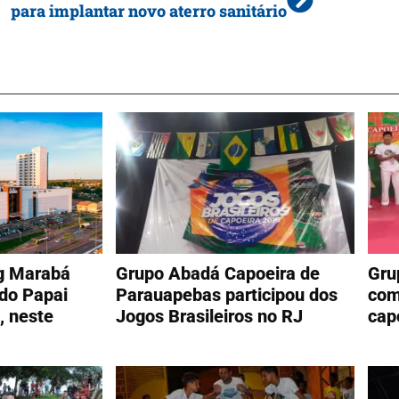
para implantar novo aterro sanitário
g Marabá
Grupo Abadá Capoeira de
Gru
do Papai
Parauapebas participou dos
com
, neste
Jogos Brasileiros no RJ
cap