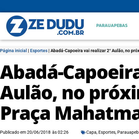
PARAUAPEBAS
Página inicial
|
Esportes
|
Abadá-Capoeira vai realizar 2° Aulão, no p
Abadá-Capoeira 
Aulão, no próx
Praça Mahatma
Publicado em
20/06/2018
às
02:26
Capa
,
Esportes
,
Parauapeb