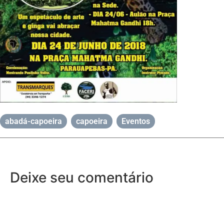
abadá-capoeira
,
capoeira
,
Eventos
Deixe seu comentário