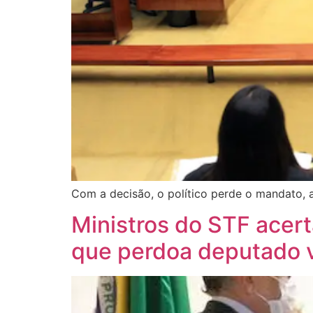
Com a decisão, o político perde o mandato,
Ministros do STF acert
que perdoa deputado vi