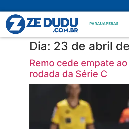
PARAUAPEBAS
Dia:
23 de abril d
Remo cede empate ao S
rodada da Série C