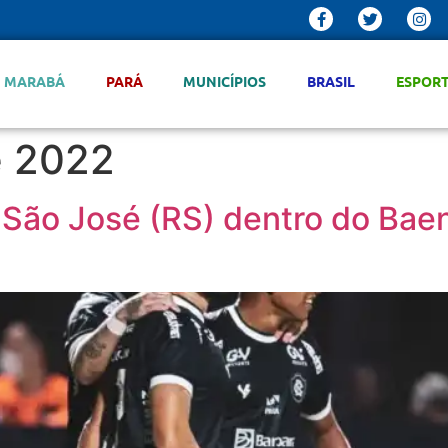
MARABÁ
PARÁ
MUNICÍPIOS
BRASIL
ESPOR
e 2022
ão José (RS) dentro do Baenã