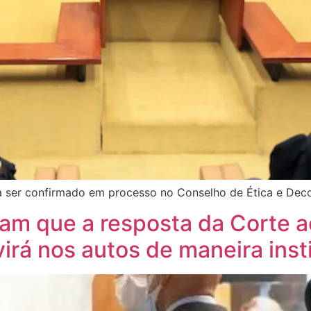
 a ser confirmado em processo no Conselho de Ética e De
am que a resposta da Corte a
rá nos autos de maneira insti