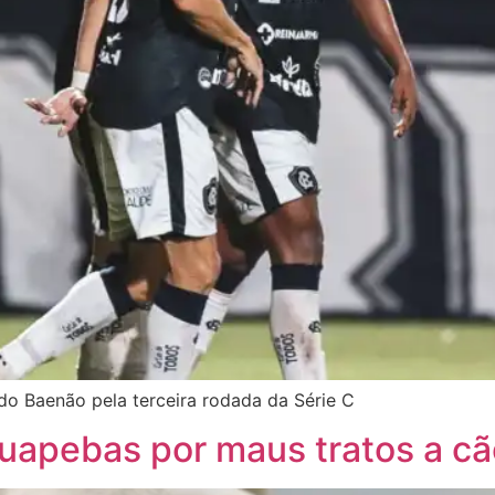
o Baenão pela terceira rodada da Série C
pebas por maus tratos a cão 