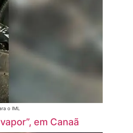
ara o IML
“vapor”, em Canaã