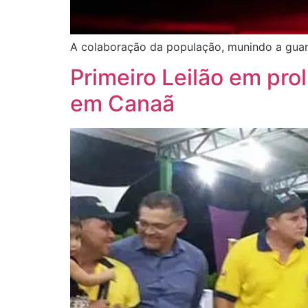
A colaboração da população, munindo a guarn
Primeiro Leilão em pro
em Canaã