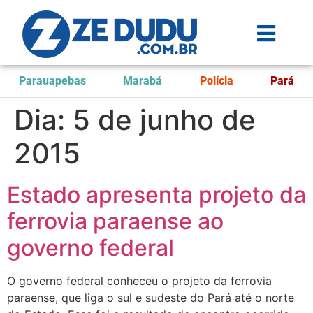
Parauapebas
Marabá
Polícia
Pará
Dia:
5 de junho de
2015
Estado apresenta projeto da
ferrovia paraense ao
governo federal
O governo federal conheceu o projeto da ferrovia
paraense, que liga o sul e sudeste do Pará até o norte