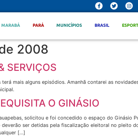
MARABÁ
PARÁ
MUNICÍPIOS
BRASIL
ESPOR
 de 2008
& SERVIÇOS
 terá mais alguns episódios. Amanhã contarei as novidade
cipal.
EQUISITA O GINÁSIO
rauapebas, solicitou e foi concedido o espaço do Ginásio P
e deverão ser detidas pela fiscalização eleitoral no pleit
ualquer […]