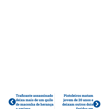
Traficante assassinado
Pistoleiros matam
deixa mais de um quilo
jovem de 20 anos e
de maconha de herança
deixam outros dois
a amigos
feridos em