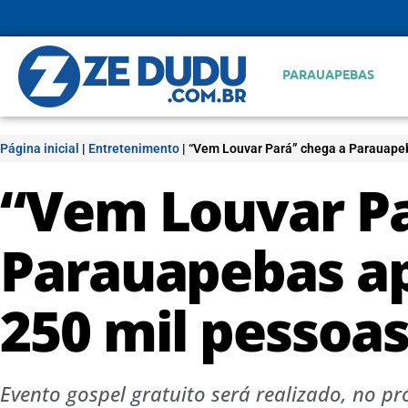
PARAUAPEBAS
Página inicial
|
Entretenimento
|
“Vem Louvar Pará” chega a Parauapeb
“Vem Louvar Pa
Parauapebas ap
250 mil pessoas
Evento gospel gratuito será realizado, no p